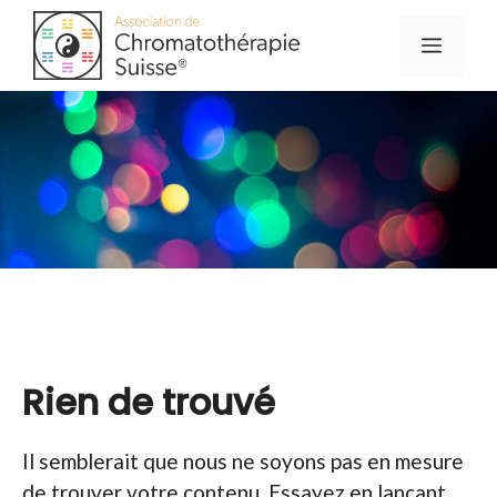
Aller
Menu
au
contenu
Rien de trouvé
Il semblerait que nous ne soyons pas en mesure
de trouver votre contenu. Essayez en lançant