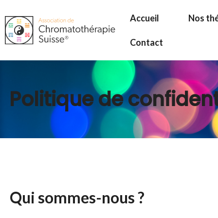
Aller
Accueil
Nos th
au
contenu
Contact
Politique de confident
Qui sommes-nous ?