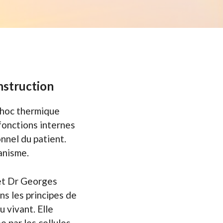
nstruction
choc thermique
 fonctions internes
nnel du patient.
anisme.
et Dr Georges
ns les principes de
 vivant. Elle
 par les cellules.