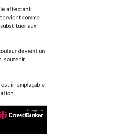
ble affectant
intervient comme
 substituer aux
 couleur devient un
n, soutenir
 est irremplaçable
ration.