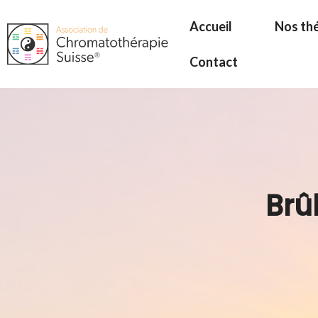
Aller
Accueil
Nos th
au
contenu
Contact
Brû