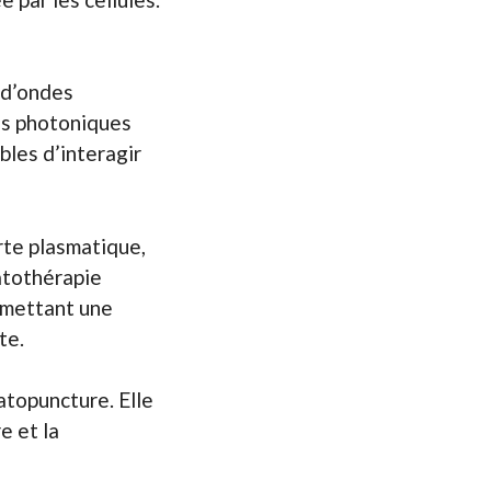
 d’ondes
es photoniques
bles d’interagir
erte plasmatique,
atothérapie
smettant une
te.
atopuncture. Elle
e et la