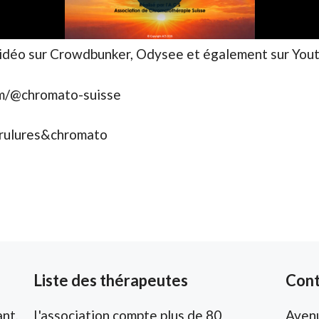
idéo sur Crowdbunker, Odysee et également sur Yout
om/@chromato-suisse
brulures&chromato
Liste des thérapeutes
Cont
nt,
L'association compte plus de 80
Aven