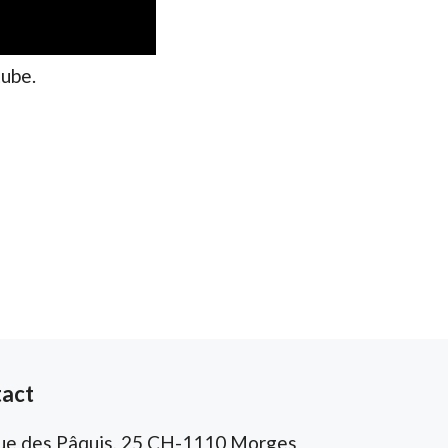
ube.
act
ue des Pâquis, 25 CH-1110 Morges