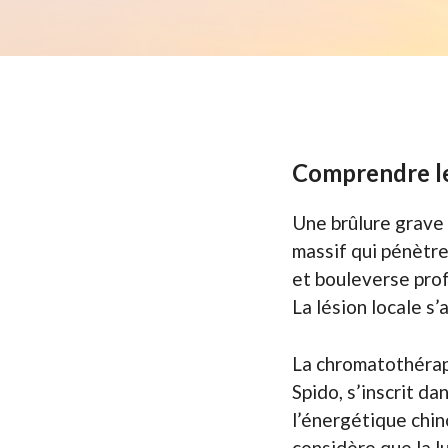
Comprendre le
Une brûlure grave
massif qui pénètre 
et bouleverse pro
La lésion locale s
La chromatothérap
Spido, s’inscrit d
l’énergétique chin
considère que la l