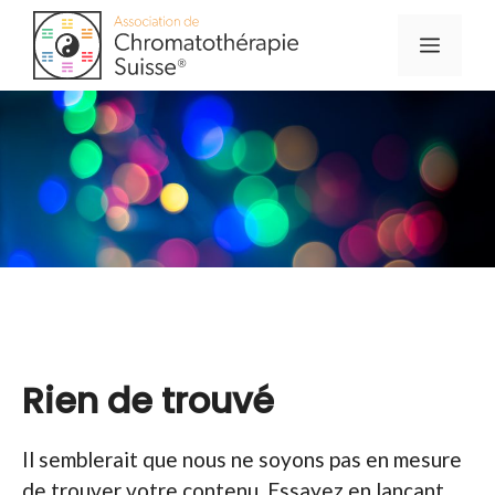
Aller
Menu
au
contenu
Rien de trouvé
Il semblerait que nous ne soyons pas en mesure
de trouver votre contenu. Essayez en lançant