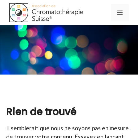
Aller
Menu
au
contenu
Rien de trouvé
Il semblerait que nous ne soyons pas en mesure
de trouver votre contenu. Essayez en lançant