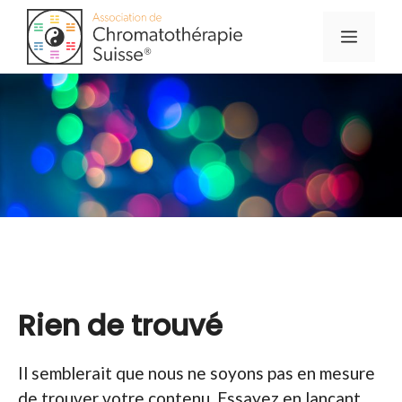
Aller
Menu
au
contenu
Rien de trouvé
Il semblerait que nous ne soyons pas en mesure
de trouver votre contenu. Essayez en lançant