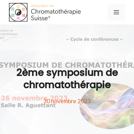
Aller
Menu
au
contenu
2ème symposium de
chromatothérapie
30 novembre 2023